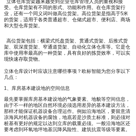
立体仓库货架越来越受到企业仓库管理人员的重视和接
受。仓库货架有不同的形式、功能和作用。在仓库货架行
业，还有一个同义词叫做高位货架。高位货架是指高于5米
的货架，适用于各类普通超市、仓储式超市、便利店、商场
和大型仓库货架。
高位货架包括：横梁式托盘货架、贯通式货架、后推式货
架、双深度货架、窄通道货架、自动化立体仓库等。它是仓
库中使用率最高的一种货架，具有良好的拣货效率，可以实
现快速存取货物。
立体仓库设计时应该注意哪些事项？欧标智能为您分享以下
几点：
1、库房基本建设地的空间信息
最先要掌握库房基本建设地的气象要素、地貌等空间信息，
由于不一样的地区自然环境必须选用差异的基本建设方法，
那样才能保证机器设备合理运作。例如沿海地区，要留意清
凉海风对机器设备的腐蚀，地底若是沙质土标准，则必须对
桩基有更好的规定以达到立库的载重必须。一般沿海地区还
要考虑到环氧地坪地基沉降风险性、建筑抗震等级等要素。